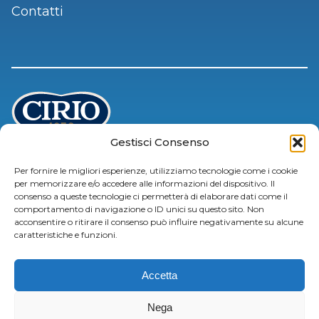
Contatti
Gestisci Consenso
Accessibility
Per fornire le migliori esperienze, utilizziamo tecnologie come i cookie
per memorizzare e/o accedere alle informazioni del dispositivo. Il
Cookie Policy
consenso a queste tecnologie ci permetterà di elaborare dati come il
Cirio.it
comportamento di navigazione o ID unici su questo sito. Non
acconsentire o ritirare il consenso può influire negativamente su alcune
caratteristiche e funzioni.
Accetta
© 2021 Conserve Italia Soc. coop. agricola - Sede Legale: via Paolo Poggi 11 -
Nega
40068 San Lazzaro di Savena (BO) - C.F. 02858450584 - P.I. 00708311204 - Num.