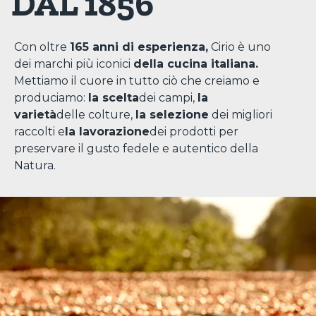
DAL 1856
Con oltre
165 anni di esperienza,
Cirio è uno
dei marchi più iconici
della cucina italiana.
Mettiamo il cuore in tutto ciò che creiamo e
produciamo:
la scelta
dei campi,
la
varietà
delle colture,
la selezione
dei migliori
raccolti e
la lavorazione
dei prodotti per
preservare il gusto fedele e autentico della
Natura.