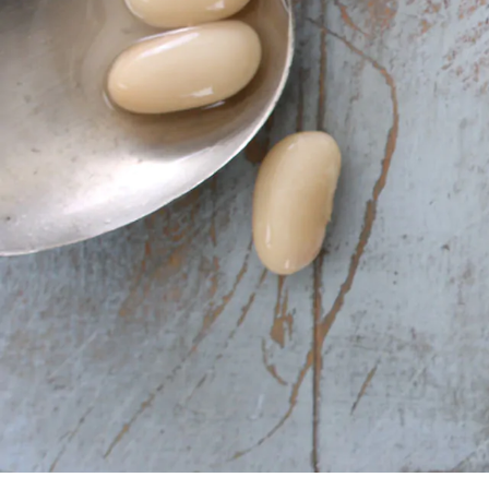
tomates
Filets de tomates
Tomate cerise
Tomate datterino
Tomates tamisées Rustica