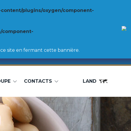
-content/plugins/oxygen/component-
n/component-
ce site en fermant cette bannière.
OUPE
CONTACTS
LAND
chte
Fachmann
nnellini
Pulpe de tomates
Purée de tomates
s
Tomates entières pelées
rlotti
Tomates cerises
ancs
Pulpe dense