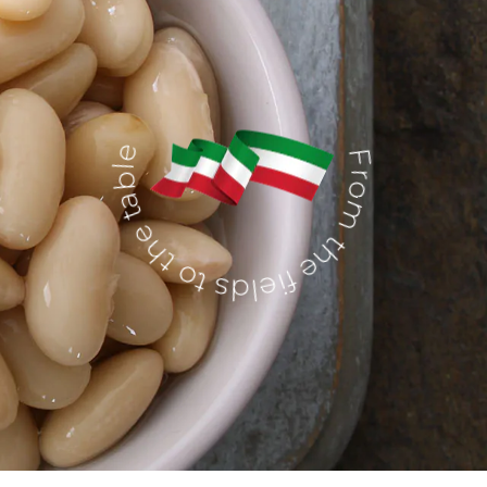
From the fields to the table
ouges
Pulpe fine
cré
Pizza sauce
Garniture pour pizza
Sauce - La Gustosa