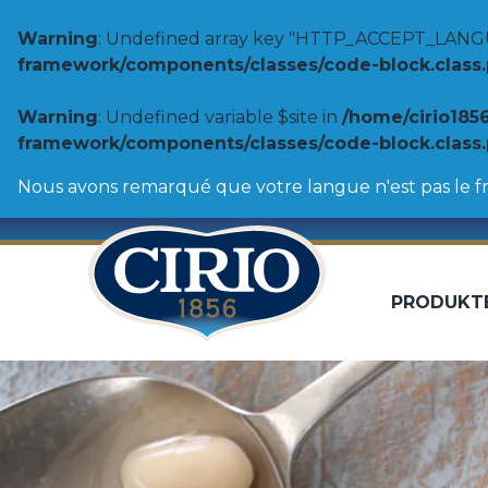
Warning
: Undefined array key "HTTP_ACCEPT_LANG
framework/components/classes/code-block.class.ph
Warning
: Undefined variable $site in
/home/cirio185
framework/components/classes/code-block.class.ph
Nous avons remarqué que votre langue n'est pas le fr
PRODUKT
Tomaten
100% Herkunft
Pulpe de tomates
Purée de tomates
Biologisch
Gamme Toscane
Tomates entières pelées
Double concentré de