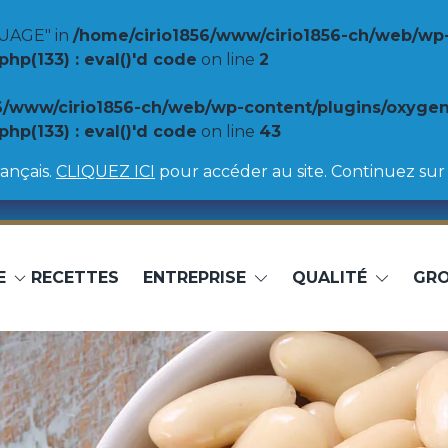
UAGE" in
/home/cirio1856/www/cirio1856-ch/web/wp
p(133) : eval()'d code
on line
2
6/www/cirio1856-ch/web/wp-content/plugins/oxyge
p(133) : eval()'d code
on line
43
ançais.
CLIQUEZ ICI
pour accéder au site. Continuez sur 
E
RECETTES
ENTREPRISE
QUALITÉ
GR
Spezialitäten
Hülsenfrü
Sauces pour pâtes
Haricots Ca
Sauces pour pizzas
Lentilles
Légumes et Céréales
Pois chiche
Haricots Bo
Haricots bl