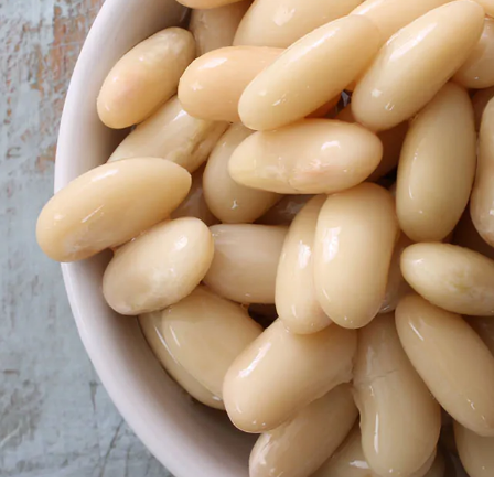
Haricots r
Le maïs su
Pois verts