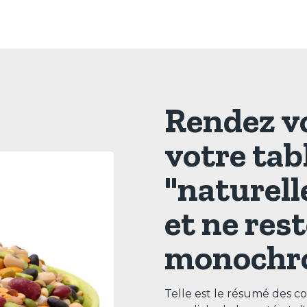
Rendez vo
votre tab
"naturell
et ne res
monochr
Telle est le résumé des co