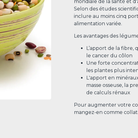
mondiale de la santé et 
Selon des études scientifi
inclure au moins cinq por
alimentation variée.
Les avantages des légum
L’apport de la fibre, q
le cancer du côlon
Une forte concentrat
les plantes plus int
L'apport en minéraux 
masse osseuse, la pre
de calculs rénaux
Pour augmenter votre co
mangez-en comme collation